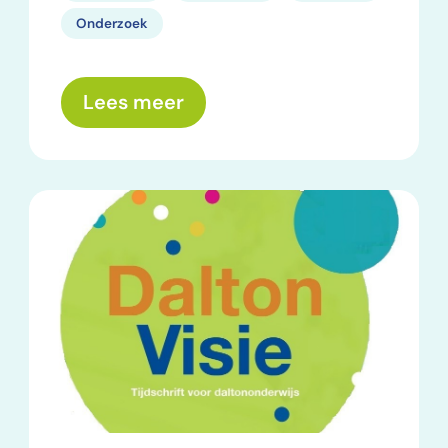
Onderzoek
over: De daltontaak ontrafe
Lees meer