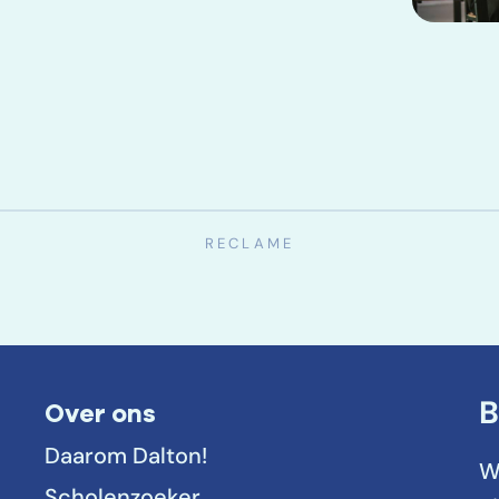
Over ons
B
Daarom Dalton!
W