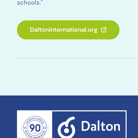
schools."
Daltoninternational.org