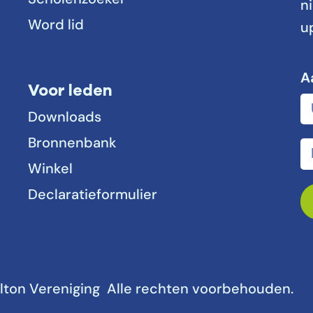
Scholenzoeker
n
Word lid
u
A
Voor leden
V
Downloads
Bronnenbank
E
Winkel
Declaratieformulier
ton Vereniging Alle rechten voorbehouden.