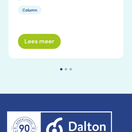
Column
over: Wat nemen we mee? E
Lees meer